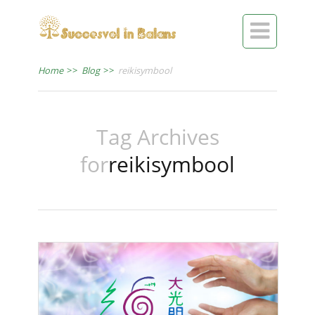

Home
>>
Blog
>>
reikisymbool
Tag Archives
for
reikisymbool