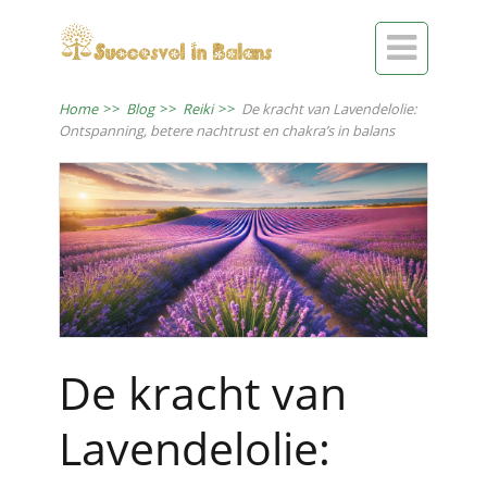

Home
>>
Blog
>>
Reiki
>>
De kracht van Lavendelolie:
Ontspanning, betere nachtrust en chakra’s in balans
De kracht van
Lavendelolie: