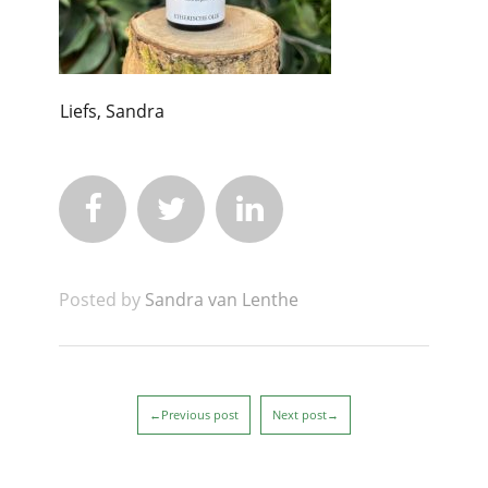
Liefs, Sandra



Posted by
Sandra van Lenthe
←Previous post
Next post→