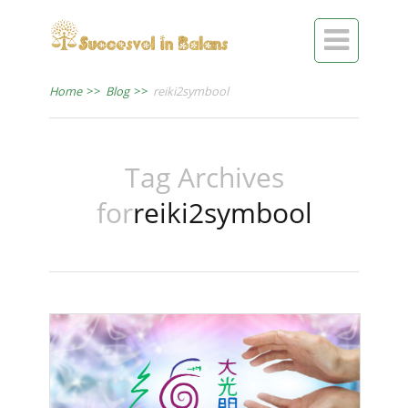

Home
>>
Blog
>>
reiki2symbool
Tag Archives
for
reiki2symbool