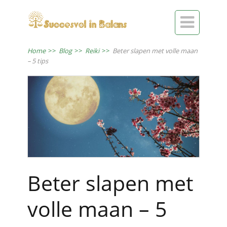

Home
>>
Blog
>>
Reiki
>>
Beter slapen met volle maan
– 5 tips
Beter slapen met
volle maan – 5