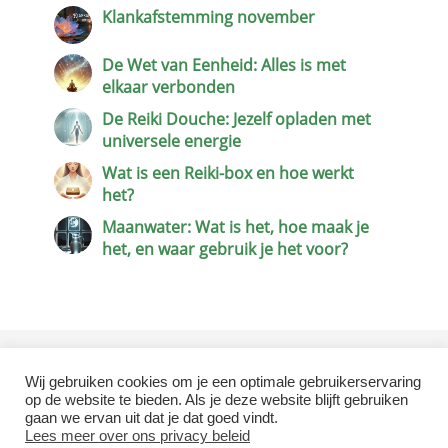
Klankafstemming november
De Wet van Eenheid: Alles is met
elkaar verbonden
De Reiki Douche: Jezelf opladen met
universele energie
Wat is een Reiki-box en hoe werkt
het?
Maanwater: Wat is het, hoe maak je
het, en waar gebruik je het voor?
Wij gebruiken cookies om je een optimale gebruikerservaring
Terug naar de homepagina
op de website te bieden. Als je deze website blijft gebruiken
gaan we ervan uit dat je dat goed vindt.
Lees meer over ons privacy beleid
Copyright 2026 by Reiki 1-2-3 cursus.