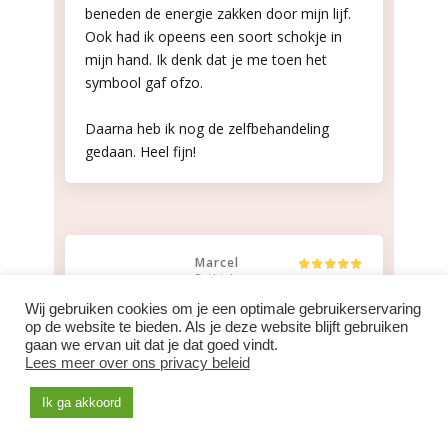
beneden de energie zakken door mijn lijf.
Ook had ik opeens een soort schokje in
mijn hand. Ik denk dat je me toen het
symbool gaf ofzo.
Daarna heb ik nog de zelfbehandeling
gedaan. Heel fijn!
Marcel
Reiki 1,
2 en 3A
Wij gebruiken cookies om je een optimale gebruikerservaring
op de website te bieden. Als je deze website blijft gebruiken
Sandra, ik wil je nogmaals heel erg bedanken
gaan we ervan uit dat je dat goed vindt.
voor de ontzettend mooie en waardevolle
Lees meer over ons privacy beleid
reiki 1 cursus.
Ik ga akkoord
Je geeft deze cursus met zoveel rust, passie
en liefde en je weet het met zoveel