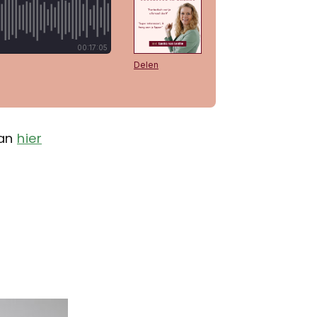
kan
hier