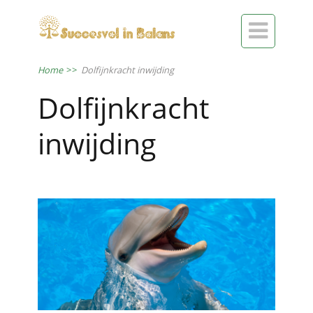

Home
>>
Dolfijnkracht inwijding
Dolfijnkracht
inwijding