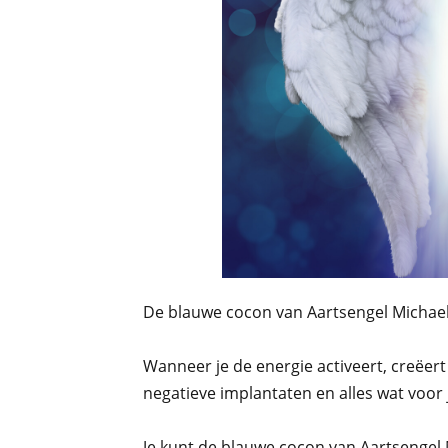
De blauwe cocon van Aartsengel Michae
Wanneer je de energie activeert, creëert
negatieve implantaten en alles wat voor j
Je kunt de blauwe cocon van Aartsengel 