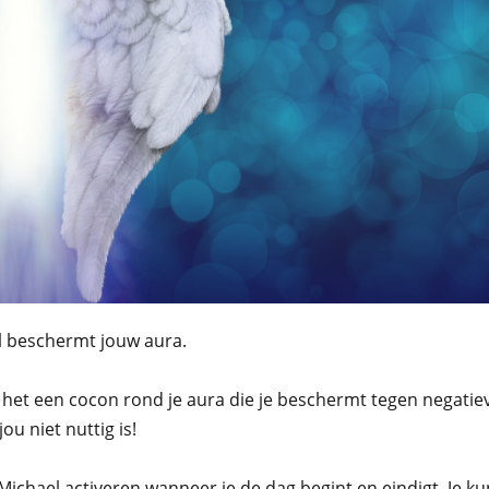
l beschermt jouw aura.
 het een cocon rond je aura die je beschermt tegen negatiev
ou niet nuttig is!
Michael activeren wanneer je de dag begint en eindigt.
Je k