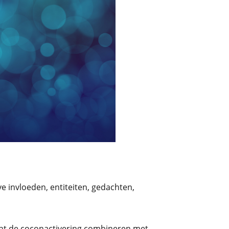
e invloeden, entiteiten, gedachten,
unt de coconactivering combineren met